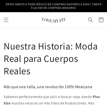
Ir
ENVÍO GRATIS A TODO MÉXICO EN COMPRAS MAYORES A $999 | TARIFA
directamente
FIJA $99 EN COMPRAS MENORES
al contenido
Carrito
Nuestra Historia: Moda
Real para Cuerpos
Reales
Más que una talla, una revolución 100% Mexicana
Sabemos perfectamente que salir a buscar ropa siendo
Plus
Size
muchas veces es un reto lleno de frustraciones. Nos