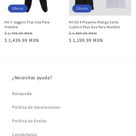
Oferta
Oferta
Kit 3 Joggers Plus Size Para
Kit De 4 Playeras Manga Corta
Hombre
Cuello V Plus Size Para Hombre
Precio
Precio
Precio
Precio
$ 1,799.99 MXN
$ 1,499.99 MXN
habitual
de
$ 1,439.99 MXN
habitual
de
$ 1,199.99 MXN
oferta
oferta
¿Necesitas ayuda?
Búsqueda
Política de devoluciones
Política de Envíos
Contáctanos