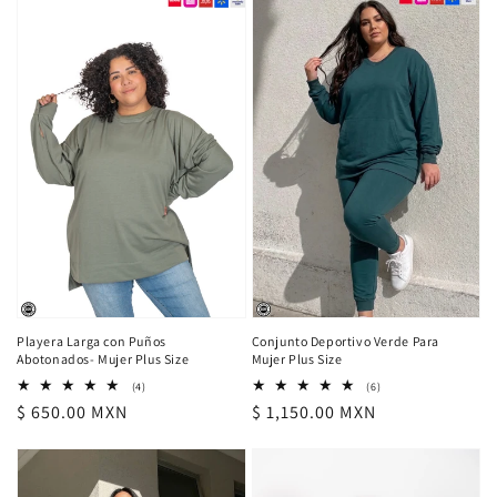
Playera Larga con Puños
Conjunto Deportivo Verde Para
Abotonados- Mujer Plus Size
Mujer Plus Size
4
6
(4)
(6)
reseñas
reseñas
Precio
$ 650.00 MXN
Precio
$ 1,150.00 MXN
totales
totales
habitual
habitual