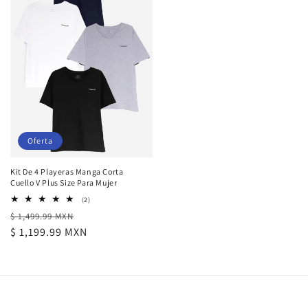
Oferta
Kit De 4 Playeras Manga Corta
Cuello V Plus Size Para Mujer
2
(2)
reseñas
Precio
Precio
$ 1,499.99 MXN
totales
habitual
de
$ 1,199.99 MXN
oferta