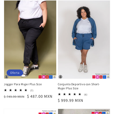
oferta
oferta
Oferta
Jogger Para Mujer Plus Size
Conjunto Deportivo con Short-
Mujer Plus Size
7
(7)
reseñas
6
(6)
Precio
Precio
$ 487.00 MXN
$ 749.99 MXN
totales
reseñas
Precio
$ 999.99 MXN
habitual
de
totales
habitual
oferta