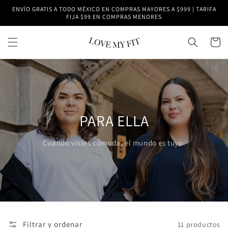
Ir
ENVÍO GRATIS A TODO MÉXICO EN COMPRAS MAYORES A $999 | TARIFA
directamente
FIJA $99 EN COMPRAS MENORES
al contenido
Carrito
PARA ELLA
Cuando vistes cómoda, el mundo es tuyo.
Filtrar y ordenar
11 productos