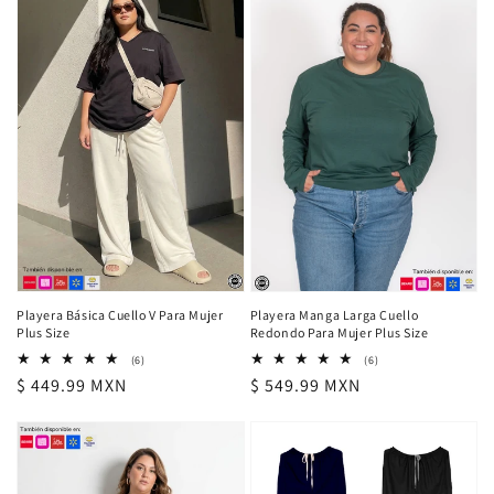
Playera Básica Cuello V Para Mujer
Playera Manga Larga Cuello
Plus Size
Redondo Para Mujer Plus Size
6
6
(6)
(6)
reseñas
reseñas
Precio
$ 449.99 MXN
Precio
$ 549.99 MXN
totales
totales
habitual
habitual